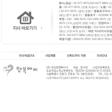
본사,강남 :
02-477-3575,010-6277-886
동 :
02-477-3576, (강동,하남시)
/
노원 :
02
:
02-477-3575. (광진,성동)
/
영등포구지사 
(용산,중구,종로구)
/
영등포구 :
02)6080-
부천 :
032 - 888-3576. 010-2455-3575. (
3575 (구리,남양주,양평,가평,)
/
안양지사 
(전 지역)
/
용인(지사모집) :
010-4221-6
(일산,고양,파주,김포)
/
대전 지사(지사모집)
3575. 010-6277-8862 ((화성,동탄,오산,평택
제공기관) :
054)475-3533. 010-4672