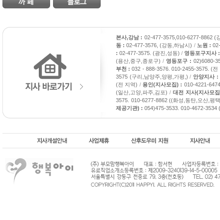
본사,강남 :
02-477-3575,010-6277-886
동 :
02-477-3576, (강동,하남시)
/
노원 :
02
:
02-477-3575. (광진,성동)
/
영등포구지사 
(용산,중구,종로구)
/
영등포구 :
02)6080-
부천 :
032 - 888-3576. 010-2455-3575. (
3575 (구리,남양주,양평,가평,)
/
안양지사 
(전 지역)
/
용인(지사모집) :
010-4221-6
(일산,고양,파주,김포)
/
대전 지사(지사모집)
3575. 010-6277-8862 ((화성,동탄,오산,평택
제공기관) :
054)475-3533. 010-4672