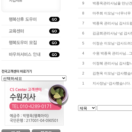
9
박종옥관리사님을 만난건 
8
마주희 이모님~너무너무 
7
박종옥 관리사님 감사드
6
김금희관리사님~넘 감사했
5
이정순 이모님~감사드려
4
수원 박종옥 관리사님...
3
이정혜 관리사님 감사합니
2
김현옥 이모님~감사했습
1
지사장님~감사했습니다.